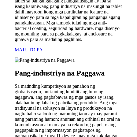
tablet sa pangangalagang pangkalusugan ay iba sa
isang karaniwang pang-industriya na masungit na tablet
dahil mayroon itong mga partikular na feature na
idinisenyo para sa mga kapaligiran ng pangangalagang
pangkalusugan. Mga tampok tulad ng mga anti-
bacterial coating, seguridad ng hardware, mga disenyo
ng mounting para sa pagkakalagay, at enclosure na
ginawa para sa madaling paglilinis.
MATUTO PA
Pang-industriya na Paggawa
Sa matinding kumpetisyon sa panahon ng
globalisasyon, unti-unting lumiliit ang tubo ng
tagagawa, ang pagbabawas ng mga gastos ay isang
alalahanin ng lahat ng pabrika ng produkto. Ang mga
tradisyunal na solusyon sa linya ng produksyon na
nagtrabaho sa loob ng maraming taon ay may parami
nang paraming hamon: anuman ang orihinal na oral na
komunikasyon at mamaya na rekord ng papel, o ang
pagpapakita ng impormasyon pagkatapos ng
pagpapasikat ng mga IT device, may mga kakulangan,