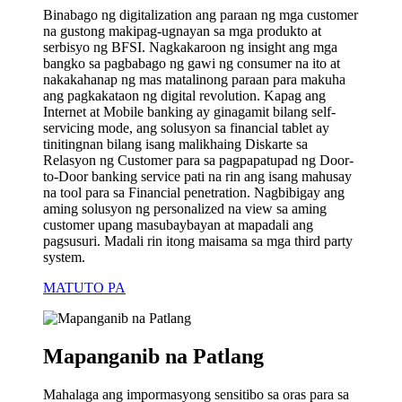
Binabago ng digitalization ang paraan ng mga customer
na gustong makipag-ugnayan sa mga produkto at
serbisyo ng BFSI. Nagkakaroon ng insight ang mga
bangko sa pagbabago ng gawi ng consumer na ito at
nakakahanap ng mas matalinong paraan para makuha
ang pagkakataon ng digital revolution. Kapag ang
Internet at Mobile banking ay ginagamit bilang self-
servicing mode, ang solusyon sa financial tablet ay
tinitingnan bilang isang malikhaing Diskarte sa
Relasyon ng Customer para sa pagpapatupad ng Door-
to-Door banking service pati na rin ang isang mahusay
na tool para sa Financial penetration. Nagbibigay ang
aming solusyon ng personalized na view sa aming
customer upang masubaybayan at mapadali ang
pagsusuri. Madali rin itong maisama sa mga third party
system.
MATUTO PA
Mapanganib na Patlang
Mahalaga ang impormasyong sensitibo sa oras para sa