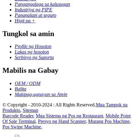
Pangangalaga sa kalusugan
Industriya ng PIPE
Pananalapi at seguro
Higit pa +
Tungkol sa amin
Profile ng Hosoton
Lakas ng hosoton
Serbisyo ng Suporta
Mabilis na Gabay
OEM / ODM
Balita
Makipag-ugnayan sa Amin
© Copyright - 2010-2024 : All Rights Reserved.
Mga Tampok na
Produkto
,
Sitemap
Barcode Reader
,
Mga Sistema ng Pos ng Restaurant
,
Mobile Point
Of Sale Terminal
,
Presyo ng Hand Scanner
,
Murang Pos Machine
,
Pos Swipe Machine
,