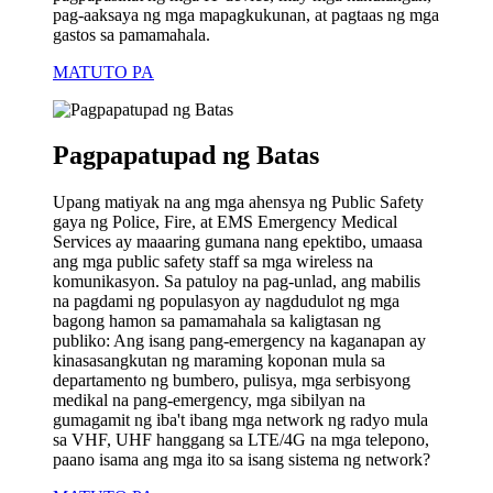
pag-aaksaya ng mga mapagkukunan, at pagtaas ng mga
gastos sa pamamahala.
MATUTO PA
Pagpapatupad ng Batas
Upang matiyak na ang mga ahensya ng Public Safety
gaya ng Police, Fire, at EMS Emergency Medical
Services ay maaaring gumana nang epektibo, umaasa
ang mga public safety staff sa mga wireless na
komunikasyon. Sa patuloy na pag-unlad, ang mabilis
na pagdami ng populasyon ay nagdudulot ng mga
bagong hamon sa pamamahala sa kaligtasan ng
publiko: Ang isang pang-emergency na kaganapan ay
kinasasangkutan ng maraming koponan mula sa
departamento ng bumbero, pulisya, mga serbisyong
medikal na pang-emergency, mga sibilyan na
gumagamit ng iba't ibang mga network ng radyo mula
sa VHF, UHF hanggang sa LTE/4G na mga telepono,
paano isama ang mga ito sa isang sistema ng network?