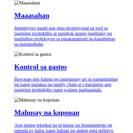
Maaasahan
Ininhinyero gamit ang mga propesyonal na tool sa
pagiging produktibo at nasubok upang magbigay ng
matinding proteksyon sa pinakamalupit na kapaligiran
sa pagtatrabaho
Kontrol sa gastos
Bawasan ang halaga ng pagmamay-ari sa pamamagitan
ng isang malakas na supply chain at i-maximize ang
pagiging produktibo nang walang pagkaantala.
Mahusay na koponan
Ang aming teknikal na in-house na departamento ng
suporta ay halos isang bahagi ng aming mga serbisyo