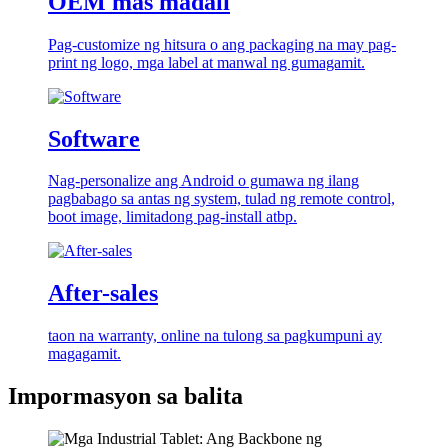
OEM mas madali
Pag-customize ng hitsura o ang packaging na may pag-
print ng logo, mga label at manwal ng gumagamit.
Software
Nag-personalize ang Android o gumawa ng ilang
pagbabago sa antas ng system, tulad ng remote control,
boot image, limitadong pag-install atbp.
After-sales
taon na warranty, online na tulong sa pagkumpuni ay
magagamit.
Impormasyon sa balita