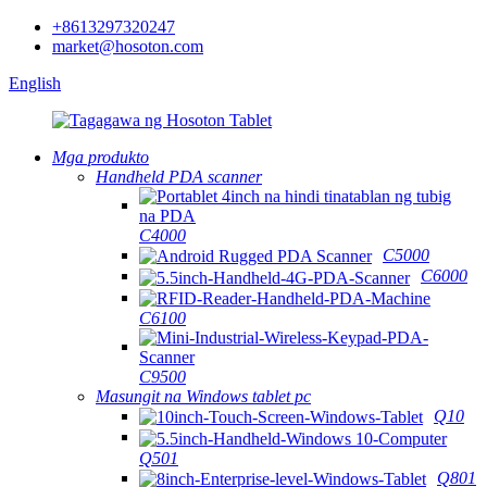
+8613297320247
market@hosoton.com
English
Mga produkto
Handheld PDA scanner
C4000
C5000
C6000
C6100
C9500
Masungit na Windows tablet pc
Q10
Q501
Q801