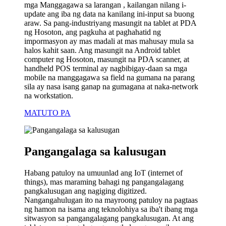
mga Manggagawa sa larangan , kailangan nilang i-
update ang iba ng data na kanilang ini-input sa buong
araw. Sa pang-industriyang masungit na tablet at PDA
ng Hosoton, ang pagkuha at paghahatid ng
impormasyon ay mas madali at mas mahusay mula sa
halos kahit saan. Ang masungit na Android tablet
computer ng Hosoton, masungit na PDA scanner, at
handheld POS terminal ay nagbibigay-daan sa mga
mobile na manggagawa sa field na gumana na parang
sila ay nasa isang ganap na gumagana at naka-network
na workstation.
MATUTO PA
Pangangalaga sa kalusugan
Habang patuloy na umuunlad ang IoT (internet of
things), mas maraming bahagi ng pangangalagang
pangkalusugan ang nagiging digitized.
Nangangahulugan ito na mayroong patuloy na pagtaas
ng hamon na isama ang teknolohiya sa iba't ibang mga
sitwasyon sa pangangalagang pangkalusugan. At ang