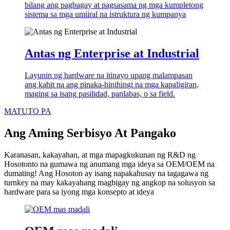
bilang ang pagbagay at pagsasama ng mga kumpletong
sistema sa mga umiiral na istruktura ng kumpanya
Antas ng Enterprise at Industrial
Layunin ng hardware na itinayo upang malampasan
ang kahit na ang pinaka-hinihingi na mga kapaligiran,
maging sa isang pasilidad, panlabas, o sa field.
MATUTO PA
Ang Aming Serbisyo At Pangako
Karanasan, kakayahan, at mga mapagkukunan ng R&D ng
Hosotonto na gumawa ng anumang mga ideya sa OEM/OEM na
dumating! Ang Hosoton ay isang napakahusay na tagagawa ng
turnkey na may kakayahang magbigay ng angkop na solusyon sa
hardware para sa iyong mga konsepto at ideya