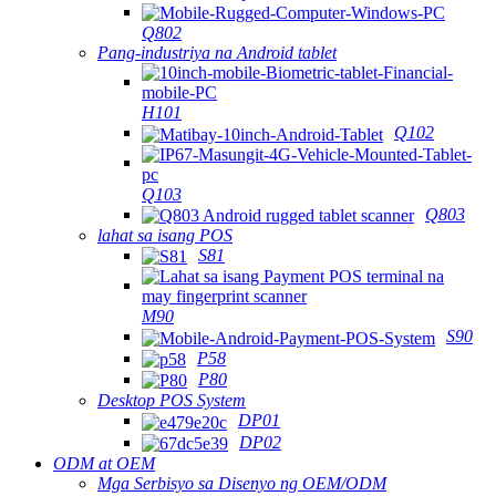
Q802
Pang-industriya na Android tablet
H101
Q102
Q103
Q803
lahat sa isang POS
S81
M90
S90
P58
P80
Desktop POS System
DP01
DP02
ODM at OEM
Mga Serbisyo sa Disenyo ng OEM/ODM